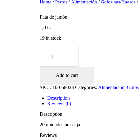
Home
/
Perros
/
Alimentación
/
Golosinas/Huesos
/
Pata de jamón
1,01
€
19 in stock
Pata
de
jamón
quantity
Add to cart
oducts
SKU:
100-68023
Categories:
Alimentación
,
Golos
Description
Reviews (0)
Description
20 unidades por caja.
Reviews