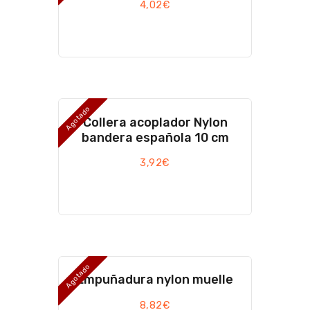
4,02
€
Agotado
Collera acoplador Nylon
bandera española 10 cm
3,92
€
Agotado
Empuñadura nylon muelle
8,82
€