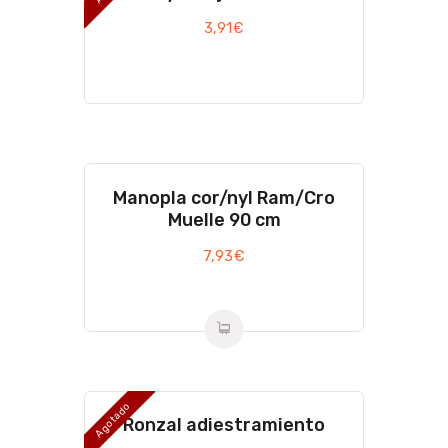
3,91
€
Manopla cor/nyl Ram/Cro
Muelle 90 cm
7,93
€
Agotado
Ronzal adiestramiento