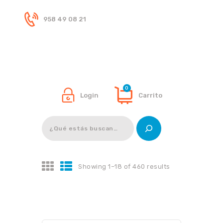
958 49 08 21
Inicio
Tienda
0
Login
Carrito
Buscar
Showing 1–18 of 460 results