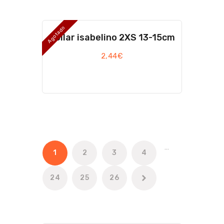
Agotado
Collar isabelino 2XS 13-15cm
2,44
€
…
1
2
3
4
24
25
→
26