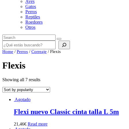
Aves
Gatos
Perros
Reptiles
Roedores
Otros
Buscar
Home
/
Perros
/
Correaje
/ Flexis
Flexis
Showing all 7 results
Agotado
Flexi nuevo Classic cinta talla L 5m
21,46
€
Read more