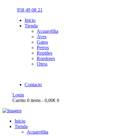
958 49 08 21
Inicio
Tienda
Acuarofilia
Aves
Gatos
Perros
Reptiles
Roedores
Otros
Contacto
Login
Carrito
0 items
-
0,00€
0
Inicio
Tienda
Acuarofilia