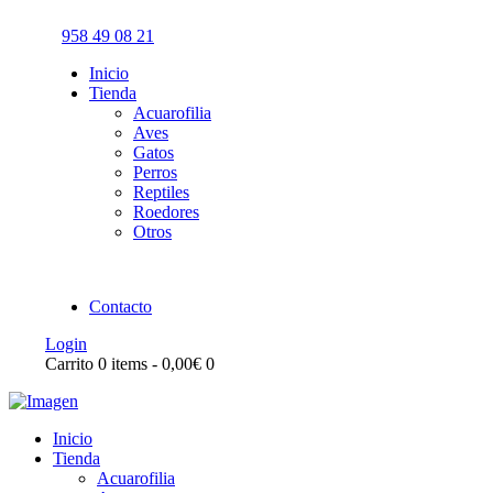
958 49 08 21
Inicio
Tienda
Acuarofilia
Aves
Gatos
Perros
Reptiles
Roedores
Otros
Contacto
Login
Carrito
0 items
-
0,00€
0
Inicio
Tienda
Acuarofilia