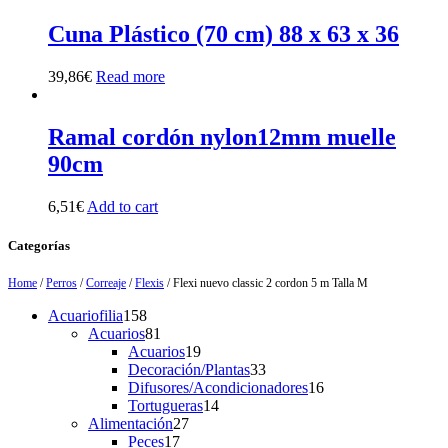
Cuna Plástico (70 cm) 88 x 63 x 36
39,86
€
Read more
Ramal cordón nylon12mm muelle
90cm
6,51
€
Add to cart
Categorías
Home
/
Perros
/
Correaje
/
Flexis
/ Flexi nuevo classic 2 cordon 5 m Talla M
158
Acuariofilia
158
products
81
Acuarios
81
products
19
Acuarios
19
products
33
Decoración/Plantas
33
products
16
Difusores/Acondicionadores
16
14
products
Tortugueras
14
27
products
Alimentación
27
17
products
Peces
17