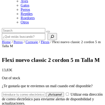
Aves
Gatos
Perros
Reptiles
Roedores
Otros
Buscar
Home
/
Perros
/
Correaje
/
Flexis
/ Flexi nuevo classic 2 cordon 5 m
Talla M
Flexi nuevo classic 2 cordon 5 m Talla M
13,83
€
Out of stock
¿Te gustaría que te enviemos un mail cuando esté disponible?
Utilizar esta dirección
¡Avísame!
de correo electrónico para enviarme alertas de disponibilidad y
actualizaciones.