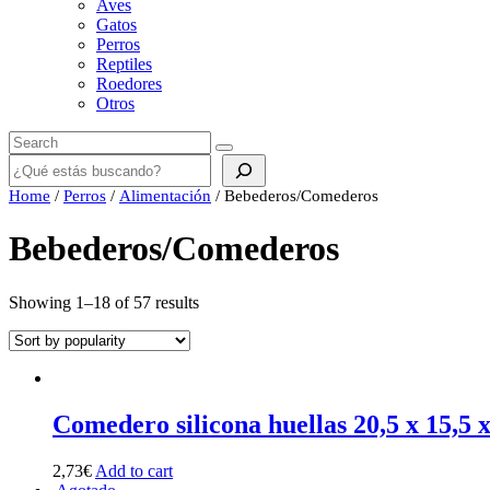
Aves
Gatos
Perros
Reptiles
Roedores
Otros
Buscar
Home
/
Perros
/
Alimentación
/ Bebederos/Comederos
Bebederos/Comederos
Showing 1–18 of 57 results
Comedero silicona huellas 20,5 x 15,5 
2,73
€
Add to cart