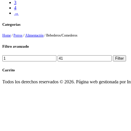
3
4
→
Categorías
Home
/
Perros
/
Alimentación
/ Bebederos/Comederos
Filtro avanzado
Min
Max
Filter
price
price
Carrito
Todos los derechos reservados © 2026. Página web gestionada por I