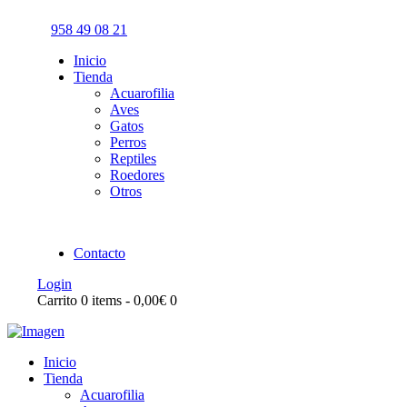
958 49 08 21
Inicio
Tienda
Acuarofilia
Aves
Gatos
Perros
Reptiles
Roedores
Otros
Contacto
Login
Carrito
0 items
-
0,00€
0
Inicio
Tienda
Acuarofilia