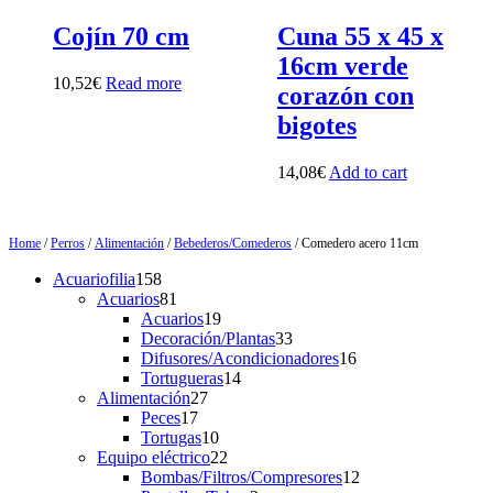
Cojín 70 cm
Cuna 55 x 45 x
16cm verde
10,52
€
Read more
corazón con
bigotes
14,08
€
Add to cart
Home
/
Perros
/
Alimentación
/
Bebederos/Comederos
/ Comedero acero 11cm
158
Acuariofilia
158
products
81
Acuarios
81
products
19
Acuarios
19
products
33
Decoración/Plantas
33
products
16
Difusores/Acondicionadores
16
14
products
Tortugueras
14
27
products
Alimentación
27
17
products
Peces
17
products
10
Tortugas
10
products
22
Equipo eléctrico
22
products
12
Bombas/Filtros/Compresores
12