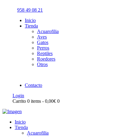
958 49 08 21
Inicio
Tienda
Acuarofilia
Aves
Gatos
Perros
Reptiles
Roedores
Otros
Contacto
Login
Carrito
0 items
-
0,00€
0
Inicio
Tienda
Acuarofilia