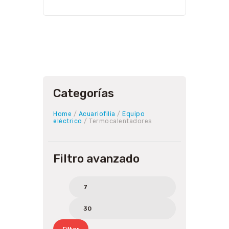
Categorías
Home
/
Acuariofilia
/
Equipo
eléctrico
/ Termocalentadores
Filtro avanzado
Min
Max
price
price