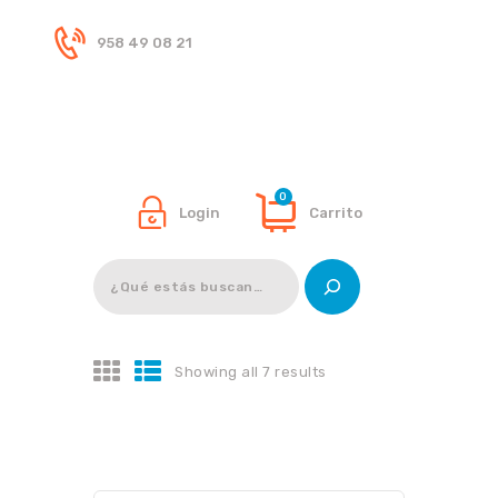
958 49 08 21
Inicio
Tienda
0
Login
Carrito
Buscar
Showing all 7 results