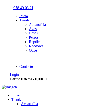
958 49 08 21
Inicio
Tienda
Acuarofilia
Aves
Gatos
Perros
Reptiles
Roedores
Otros
Contacto
Login
Carrito
0 items
-
0,00€
0
Inicio
Tienda
Acuarofilia