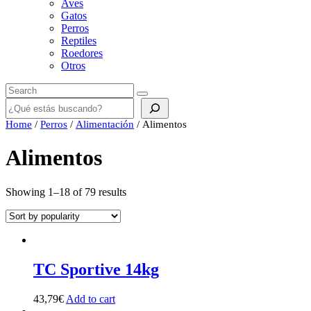
Aves
Gatos
Perros
Reptiles
Roedores
Otros
Buscar
Home
/
Perros
/
Alimentación
/ Alimentos
Alimentos
Showing 1–18 of 79 results
TC Sportive 14kg
43,79
€
Add to cart