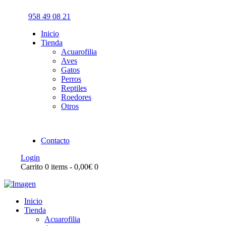
958 49 08 21
Inicio
Tienda
Acuarofilia
Aves
Gatos
Perros
Reptiles
Roedores
Otros
Contacto
Login
Carrito
0 items
-
0,00€
0
Inicio
Tienda
Acuarofilia