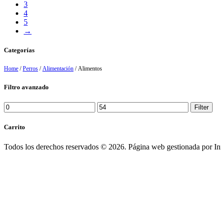
3
4
5
→
Categorías
Home
/
Perros
/
Alimentación
/ Alimentos
Filtro avanzado
Min
Max
Filter
price
price
Carrito
Todos los derechos reservados © 2026. Página web gestionada por I