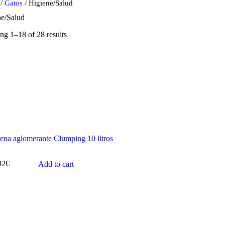
/
Gatos
/ Higiene/Salud
ne/Salud
g 1–18 of 28 results
ena aglomerante Clumping 10 litros
92
€
Add to cart