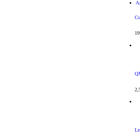
A
Cu
19
QM
2,
Le