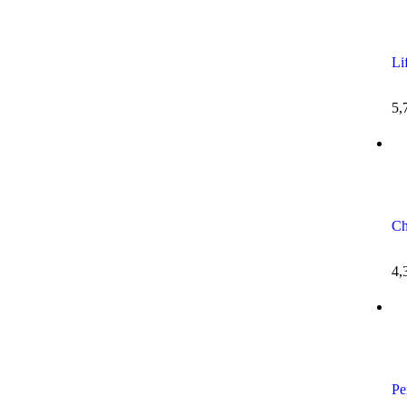
Li
5,
Ch
4,
Pe