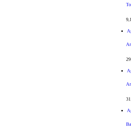
To
9,
A
Ar
29
A
Ar
31
A
Ba