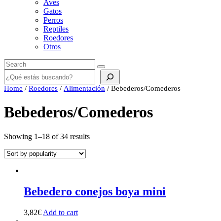
Aves
Gatos
Perros
Reptiles
Roedores
Otros
Buscar
Home
/
Roedores
/
Alimentación
/ Bebederos/Comederos
Bebederos/Comederos
Showing 1–18 of 34 results
Bebedero conejos boya mini
3,82
€
Add to cart