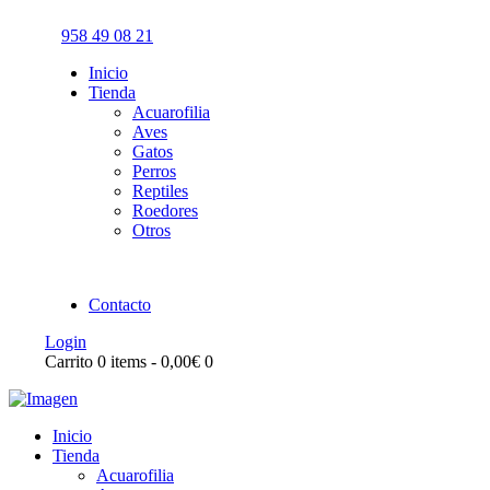
958 49 08 21
Inicio
Tienda
Acuarofilia
Aves
Gatos
Perros
Reptiles
Roedores
Otros
Contacto
Login
Carrito
0 items
-
0,00€
0
Inicio
Tienda
Acuarofilia