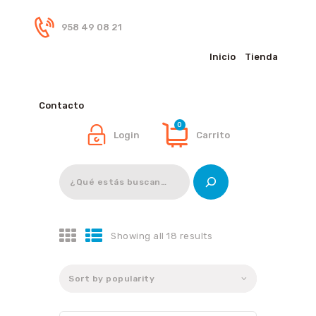
958 49 08 21
Inicio
Tienda
Inicio
Tienda
Contacto
0
Login
Carrito
Buscar
Showing all 18 results