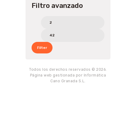
Filtro avanzado
Min
Max
price
price
Filter
Todos los derechos reservados © 2026.
Página web gestionada por Informática
Cano Granada S.L.