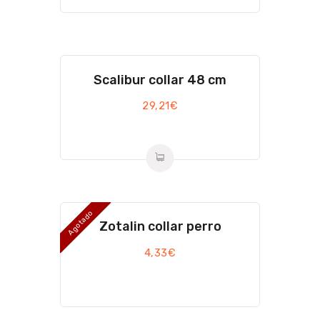
Scalibur collar 48 cm
29,21
€
Agotado
Zotalin collar perro
4,33
€