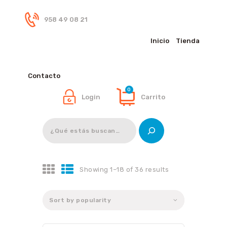
958 49 08 21
Inicio
Tienda
Inicio
Tienda
Contacto
0
Login
Carrito
Buscar
Showing 1–18 of 36 results