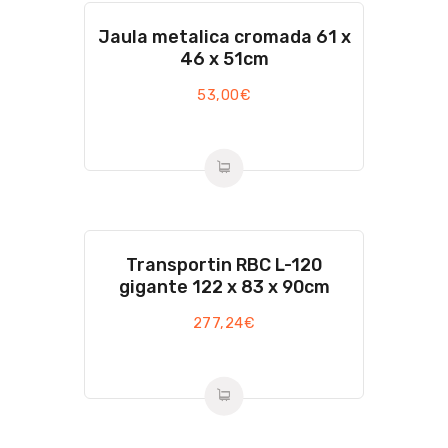
Jaula metalica cromada 61 x
46 x 51cm
53,00
€
Transportin RBC L-120
gigante 122 x 83 x 90cm
277,24
€