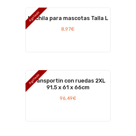
Agotado
Mochila para mascotas Talla L
8,97
€
Agotado
Transportin con ruedas 2XL
91.5 x 61 x 66cm
96,49
€