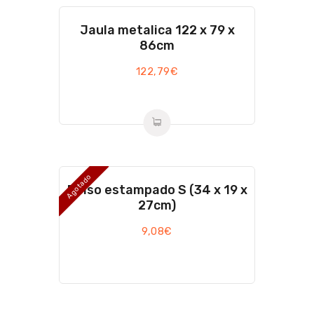
Jaula metalica 122 x 79 x
86cm
122,79
€
Agotado
Bolso estampado S (34 x 19 x
27cm)
9,08
€