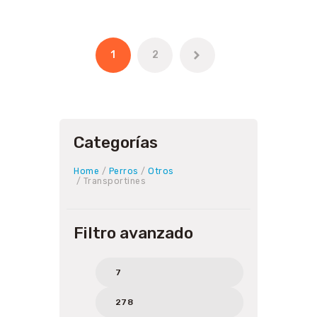
1
→
2
Categorías
Home
/
Perros
/
Otros
/ Transportines
Filtro avanzado
Min
Max
price
price