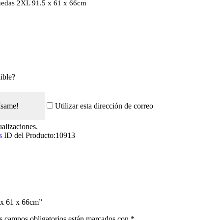
ruedas 2XL 91.5 x 61 x 66cm
ible?
ísame!
Utilizar esta dirección de correo
ualizaciones.
s
ID del Producto:
10913
5 x 61 x 66cm”
s campos obligatorios están marcados con
*