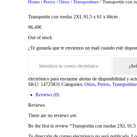
Home
/
Perros
/
Otros
/
Transportines
/ Transportin con 
Transportin con ruedas 2XL 91.5 x 61 x 66cm
96,49
€
Out of stock
¿Te gustaría que te enviemos un mail cuando esté dispon
¡Av
oducts
electrónico para enviarme alertas de disponibilidad y act
SKU:
14725831
Categories:
Otros
,
Perros
,
Transportine
Reviews (0)
Reviews
There are no reviews yet.
Be the first to review “Transportin con ruedas 2XL 91.
Tu dirección de correo electrónico no será publicada.
Lo