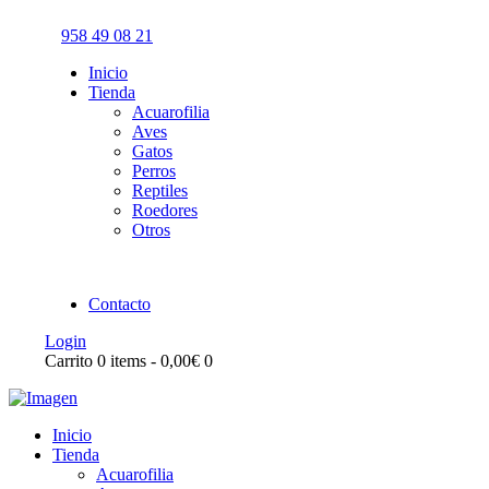
958 49 08 21
Inicio
Tienda
Acuarofilia
Aves
Gatos
Perros
Reptiles
Roedores
Otros
Contacto
Login
Carrito
0 items
-
0,00€
0
Inicio
Tienda
Acuarofilia