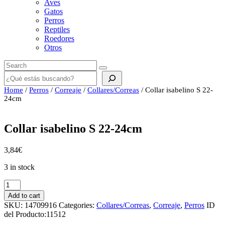
Aves
Gatos
Perros
Reptiles
Roedores
Otros
Buscar
Home
/
Perros
/
Correaje
/
Collares/Correas
/ Collar isabelino S 22-
24cm
Collar isabelino S 22-24cm
3,84
€
3 in stock
Collar
isabelino
Add to cart
S
SKU:
14709916
Categories:
Collares/Correas
,
Correaje
,
Perros
ID
22-
del Producto:
11512
24cm