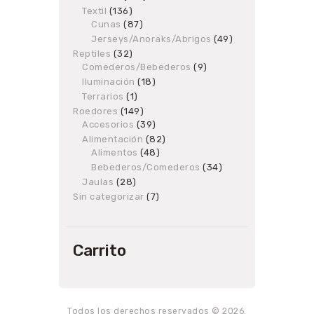
products
Textil
136
136
Cunas
87
products
87
products
Jerseys/Anoraks/Abrigos
49
49
products
Reptiles
32
32
Comederos/Bebederos
products
9
9
products
Iluminación
18
18
products
Terrarios
1
1
product
Roedores
149
149
Accesorios
products
39
39
products
Alimentación
82
82
Alimentos
48
48
products
products
Bebederos/Comederos
34
34
products
Jaulas
28
28
products
Sin categorizar
7
7
products
Carrito
Todos los derechos reservados © 2026.