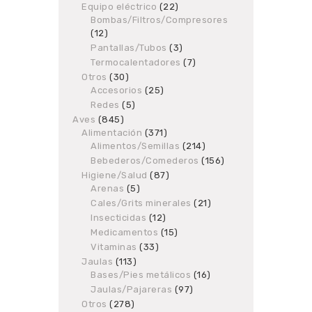
products
Equipo eléctrico
22
22
Bombas/Filtros/Compresores
products
12
12
products
Pantallas/Tubos
3
3
products
Termocalentadores
7
7
products
Otros
30
30
Accesorios
products
25
25
products
Redes
5
5
products
Aves
845
845
Alimentación
products
371
371
Alimentos/Semillas
products
214
214
products
Bebederos/Comederos
156
156
products
Higiene/Salud
87
87
Arenas
5
5
products
products
Cales/Grits minerales
21
21
products
Insecticidas
12
12
products
Medicamentos
15
15
products
Vitaminas
33
33
products
Jaulas
113
113
Bases/Pies metálicos
products
16
16
products
Jaulas/Pajareras
97
97
products
Otros
278
278