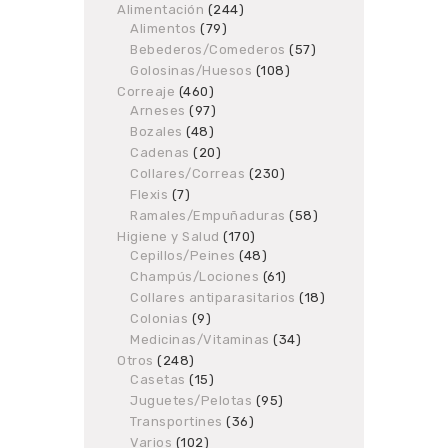
Alimentación
products
244
244
Alimentos
79
79
products
products
Bebederos/Comederos
57
57
products
Golosinas/Huesos
108
108
products
Correaje
460
460
Arneses
97
products
97
products
Bozales
48
48
products
Cadenas
20
20
products
Collares/Correas
230
230
products
Flexis
7
7
products
Ramales/Empuñaduras
58
58
products
Higiene y Salud
170
170
Cepillos/Peines
48
products
48
products
Champús/Lociones
61
61
products
Collares antiparasitarios
18
18
products
Colonias
9
9
products
Medicinas/Vitaminas
34
34
products
Otros
248
248
Casetas
products
15
15
products
Juguetes/Pelotas
95
95
products
Transportines
36
36
products
Varios
102
102