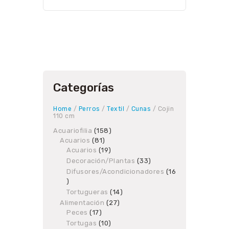
Categorías
Home
/
Perros
/
Textil
/
Cunas
/ Cojin
110 cm
Acuariofilia
158
158
Acuarios
81
81
products
Acuarios
19
products
19
products
Decoración/Plantas
33
33
products
Difusores/Acondicionadores
16
16
products
Tortugueras
14
14
products
Alimentación
27
27
Peces
17
17
products
products
Tortugas
10
10