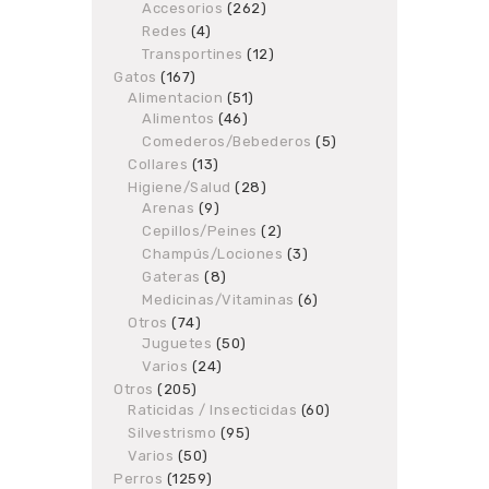
Accesorios
products
262
262
products
Redes
4
4
products
Transportines
12
12
products
Gatos
167
167
Alimentacion
products
51
51
Alimentos
46
46
products
products
Comederos/Bebederos
5
5
products
Collares
13
13
products
Higiene/Salud
28
28
Arenas
9
9
products
products
Cepillos/Peines
2
2
products
Champús/Lociones
3
3
products
Gateras
8
8
products
Medicinas/Vitaminas
6
6
products
Otros
74
74
Juguetes
products
50
50
products
Varios
24
24
products
Otros
205
205
Raticidas / Insecticidas
products
60
60
products
Silvestrismo
95
95
products
Varios
50
50
products
Perros
1259
1259