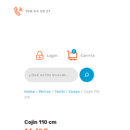
958 49 08 21
Inicio
Tienda
0
Login
Carrito
Buscar
Home
/
Perros
/
Textil
/
Cunas
/ Cojin 110
cm
Cojin 110 cm