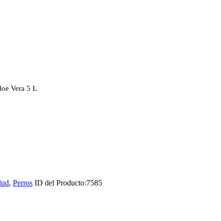
oe Vera 5 L
lud
,
Perros
ID del Producto:
7585