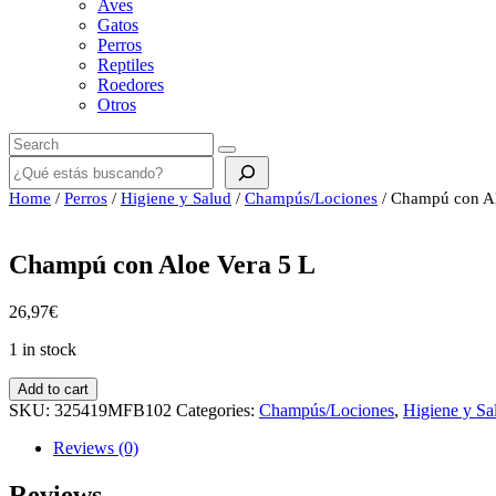
Aves
Gatos
Perros
Reptiles
Roedores
Otros
Buscar
Home
/
Perros
/
Higiene y Salud
/
Champús/Lociones
/ Champú con Al
Champú con Aloe Vera 5 L
26,97
€
1 in stock
Champú
Add to cart
con
SKU:
325419MFB102
Categories:
Champús/Lociones
,
Higiene y Sa
Aloe
Vera
Reviews (0)
5
L
Reviews