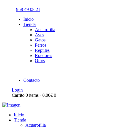
958 49 08 21
Inicio
Tienda
Acuarofilia
Aves
Gatos
Perros
Reptiles
Roedores
Otros
Contacto
Login
Carrito
0 items
-
0,00€
0
Inicio
Tienda
Acuarofilia