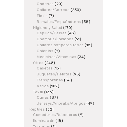
products
Cadenas
20
20
products
Collares/Correas
230
230
products
Flexis
7
7
products
Ramales/Empuñaduras
58
58
products
Higiene y Salud
170
170
Cepillos/Peines
48
products
48
products
Champús/Lociones
61
61
products
Collares antiparasitarios
18
18
products
Colonias
9
9
products
Medicinas/Vitaminas
34
34
products
Otros
248
248
Casetas
products
15
15
products
Juguetes/Pelotas
95
95
products
Transportines
36
36
products
Varios
102
102
products
Textil
136
136
Cunas
87
products
87
products
Jerseys/Anoraks/Abrigos
49
49
products
Reptiles
32
32
Comederos/Bebederos
products
9
9
products
Iluminación
18
18
products
Terrarios
1
1