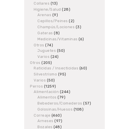
products
Collares
13
13
products
Higiene/Salud
28
28
Arenas
9
9
products
products
Cepillos/Peines
2
2
products
Champús/Lociones
3
3
products
Gateras
8
8
products
Medicinas/Vitaminas
6
6
products
Otros
74
74
Juguetes
products
50
50
products
Varios
24
24
products
Otros
205
205
Raticidas / Insecticidas
products
60
60
products
Silvestrismo
95
95
products
Varios
50
50
products
Perros
1259
1259
Alimentación
products
244
244
Alimentos
79
79
products
products
Bebederos/Comederos
57
57
products
Golosinas/Huesos
108
108
products
Correaje
460
460
Arneses
97
products
97
products
Bozales
48
48