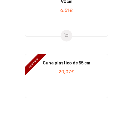
90cm
6,51
€
Agotado
Cuna plastico de 55 cm
20,07
€