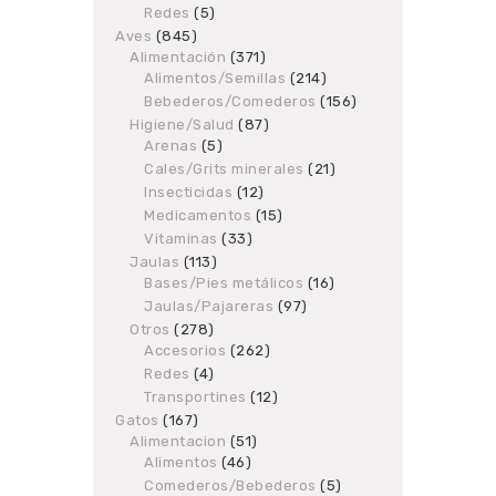
products
Redes
5
5
products
Aves
845
845
Alimentación
products
371
371
Alimentos/Semillas
products
214
214
products
Bebederos/Comederos
156
156
products
Higiene/Salud
87
87
Arenas
5
5
products
products
Cales/Grits minerales
21
21
products
Insecticidas
12
12
products
Medicamentos
15
15
products
Vitaminas
33
33
products
Jaulas
113
113
Bases/Pies metálicos
products
16
16
products
Jaulas/Pajareras
97
97
products
Otros
278
278
Accesorios
products
262
262
products
Redes
4
4
products
Transportines
12
12
products
Gatos
167
167
Alimentacion
products
51
51
Alimentos
46
46
products
products
Comederos/Bebederos
5
5