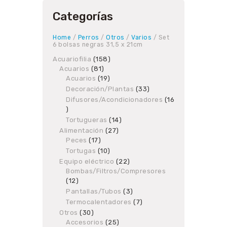
Categorías
Home
/
Perros
/
Otros
/
Varios
/ Set
6 bolsas negras 31,5 x 21cm
Acuariofilia
158
158
Acuarios
81
81
products
Acuarios
19
products
19
products
Decoración/Plantas
33
33
products
Difusores/Acondicionadores
16
16
products
Tortugueras
14
14
products
Alimentación
27
27
Peces
17
17
products
products
Tortugas
10
10
products
Equipo eléctrico
22
22
Bombas/Filtros/Compresores
products
12
12
products
Pantallas/Tubos
3
3
products
Termocalentadores
7
7
products
Otros
30
30
Accesorios
products
25
25