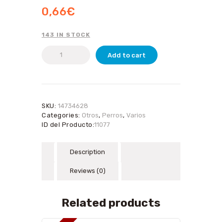
0,66
€
143 IN STOCK
Set
Add to cart
6
bolsas
negras
31,5
x
SKU:
14734628
21cm
Categories:
Otros
,
Perros
,
Varios
quantity
ID del Producto:
11077
Description
Reviews (0)
Related products