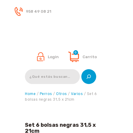
958 49 08 21
Inicio
Tienda
0
Login
Carrito
Buscar
Home
/
Perros
/
Otros
/
Varios
/ Set 6
bolsas negras 31,5 x 21cm
Set 6 bolsas negras 31,5 x
21cm