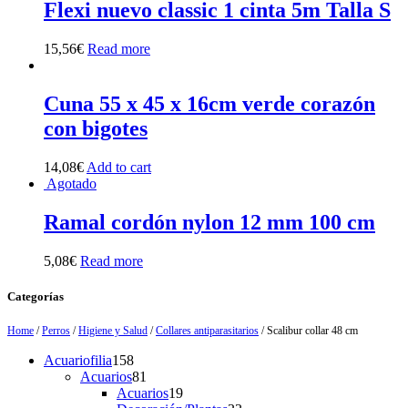
Flexi nuevo classic 1 cinta 5m Talla S
15,56
€
Read more
Cuna 55 x 45 x 16cm verde corazón
con bigotes
14,08
€
Add to cart
Agotado
Ramal cordón nylon 12 mm 100 cm
5,08
€
Read more
Categorías
Home
/
Perros
/
Higiene y Salud
/
Collares antiparasitarios
/ Scalibur collar 48 cm
158
Acuariofilia
158
products
81
Acuarios
81
products
19
Acuarios
19