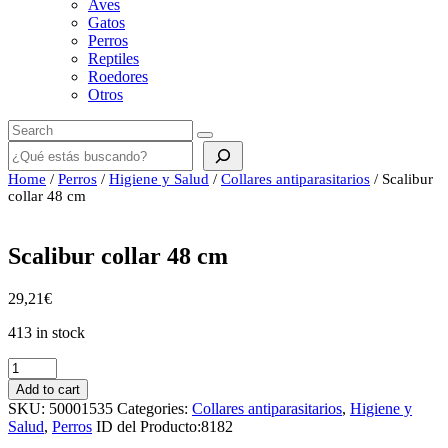
Aves
Gatos
Perros
Reptiles
Roedores
Otros
Buscar
Home
/
Perros
/
Higiene y Salud
/
Collares antiparasitarios
/ Scalibur
collar 48 cm
Scalibur collar 48 cm
29,21
€
413 in stock
Scalibur
collar
Add to cart
48
SKU:
50001535
Categories:
Collares antiparasitarios
,
Higiene y
cm
Salud
,
Perros
ID del Producto:
8182
quantity