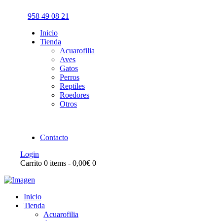
958 49 08 21
Inicio
Tienda
Acuarofilia
Aves
Gatos
Perros
Reptiles
Roedores
Otros
Contacto
Login
Carrito
0 items
-
0,00€
0
Inicio
Tienda
Acuarofilia