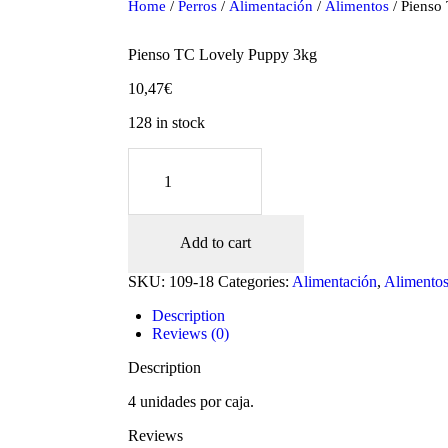
Home
/
Perros
/
Alimentación
/
Alimentos
/ Pienso
Pienso TC Lovely Puppy 3kg
10,47
€
128 in stock
Pienso
TC
Lovely
Puppy
3kg
Add to cart
quantity
oducts
SKU:
109-18
Categories:
Alimentación
,
Alimento
Description
Reviews (0)
Description
4 unidades por caja.
Reviews