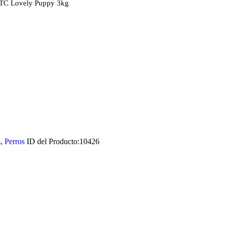
 TC Lovely Puppy 3kg
s
,
Perros
ID del Producto:
10426