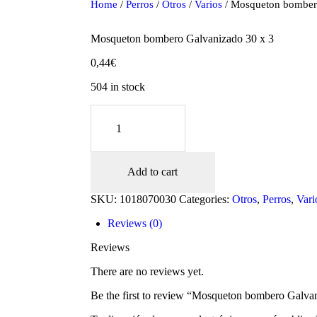
Home
/
Perros
/
Otros
/
Varios
/ Mosqueton bomber
Mosqueton bombero Galvanizado 30 x 3
0,44
€
504 in stock
Mosqueton
bombero
Galvanizado
30
x
Add to cart
3
oducts
quantity
SKU:
1018070030
Categories:
Otros
,
Perros
,
Vari
Reviews (0)
Reviews
There are no reviews yet.
Be the first to review “Mosqueton bombero Galva