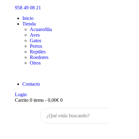
Inicio
958 49 08 21
Tienda
Inicio
Tienda
Acuarofilia
Aves
Gatos
Perros
Reptiles
Roedores
Otros
Contacto
Login
Carrito
0 items
-
0,00€
0
Buscar