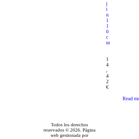
j
i
n
1
1
0
c
m
1
4
,
4
2
€
Read m
Todos los derechos
reservados © 2026. Página
web gestionada por