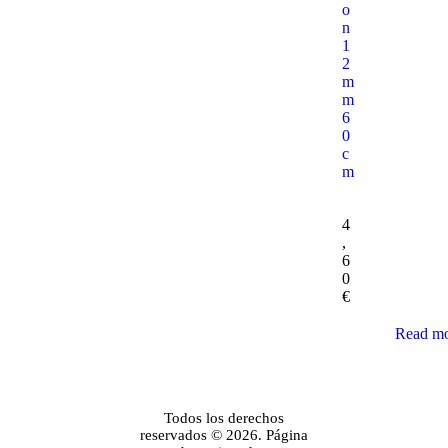
o
n
1
2
m
m
6
0
c
m
4
,
6
0
€
Read m
Todos los derechos
reservados © 2026. Página