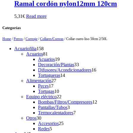
Ramal cordón nylon12mm 120cm
5,31
€
Read more
Categorías
Home
/
Perros
/
Correaje
/
Collares/Correas
/ Collar cuero liso 50cm 2/50L
158
Acuariofilia
158
products
81
Acuarios
81
products
19
Acuarios
19
products
33
Decoración/Plantas
33
products
16
Difusores/Acondicionadores
16
14
products
Tortugueras
14
27
products
Alimentación
27
17
products
Peces
17
products
10
Tortugas
10
products
22
Equipo eléctrico
22
products
12
Bombas/Filtros/Compresores
12
3
products
Pantallas/Tubos
3
products
7
Termocalentadores
7
30
products
Otros
30
products
25
Accesorios
25
5
products
Redes
5