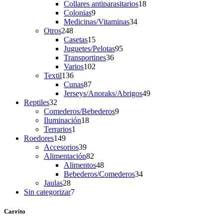
products
18
Collares antiparasitarios
18
9
products
Colonias
9
products
34
Medicinas/Vitaminas
34
248
products
Otros
248
products
15
Casetas
15
products
95
Juguetes/Pelotas
95
36
products
Transportines
36
102
products
Varios
102
136
products
Textil
136
products
87
Cunas
87
products
49
Jerseys/Anoraks/Abrigos
49
32
products
Reptiles
32
products
9
Comederos/Bebederos
9
18
products
Iluminación
18
1
products
Terrarios
1
149
product
Roedores
149
products
39
Accesorios
39
products
82
Alimentación
82
products
48
Alimentos
48
products
34
Bebederos/Comederos
34
28
products
Jaulas
28
products
7
Sin categorizar
7
products
Carrito