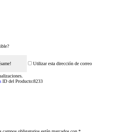
ible?
ísame!
Utilizar esta dirección de correo
ualizaciones.
s
ID del Producto:
8233
s campos obligatorios están marcados con
*