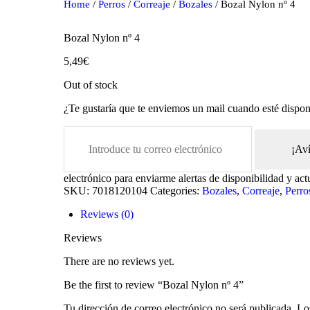
Home
/
Perros
/
Correaje
/
Bozales
/ Bozal Nylon nº 4
Bozal Nylon nº 4
5,49
€
Out of stock
¿Te gustaría que te enviemos un mail cuando esté dispon
¡Av
oducts
electrónico para enviarme alertas de disponibilidad y act
SKU:
7018120104
Categories:
Bozales
,
Correaje
,
Perro
Reviews (0)
Reviews
There are no reviews yet.
Be the first to review “Bozal Nylon nº 4”
Tu dirección de correo electrónico no será publicada.
Lo