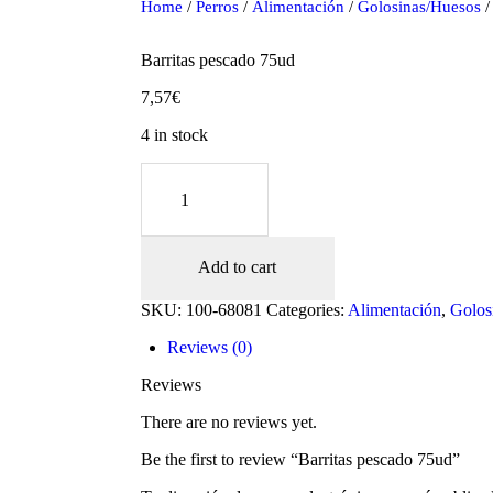
Home
/
Perros
/
Alimentación
/
Golosinas/Huesos
/
Barritas pescado 75ud
7,57
€
4 in stock
Barritas
pescado
75ud
quantity
Add to cart
oducts
SKU:
100-68081
Categories:
Alimentación
,
Golos
Reviews (0)
Reviews
There are no reviews yet.
Be the first to review “Barritas pescado 75ud”