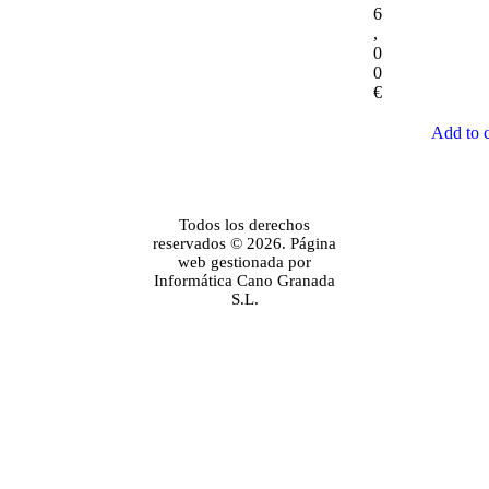
6
,
0
0
€
Add to c
Todos los derechos
reservados © 2026. Página
web gestionada por
Informática Cano Granada
S.L.