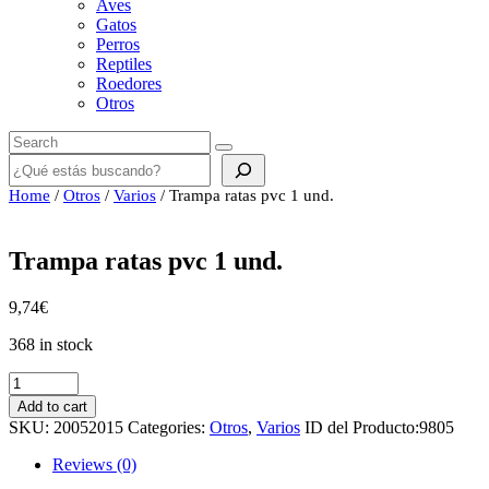
Aves
Gatos
Perros
Reptiles
Roedores
Otros
Buscar
Home
/
Otros
/
Varios
/ Trampa ratas pvc 1 und.
Trampa ratas pvc 1 und.
9,74
€
368 in stock
Trampa
ratas
Add to cart
pvc
SKU:
20052015
Categories:
Otros
,
Varios
ID del Producto:
9805
1
und.
Reviews (0)
quantity