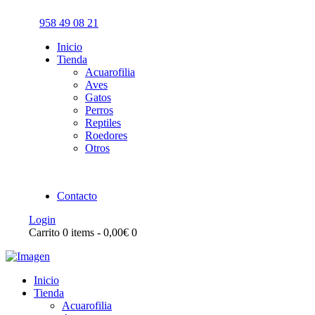
958 49 08 21
Inicio
Tienda
Acuarofilia
Aves
Gatos
Perros
Reptiles
Roedores
Otros
Contacto
Login
Carrito
0 items
-
0,00€
0
Inicio
Tienda
Acuarofilia