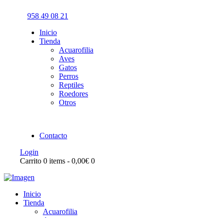
958 49 08 21
Inicio
Tienda
Acuarofilia
Aves
Gatos
Perros
Reptiles
Roedores
Otros
Contacto
Login
Carrito
0 items
-
0,00€
0
Inicio
Tienda
Acuarofilia