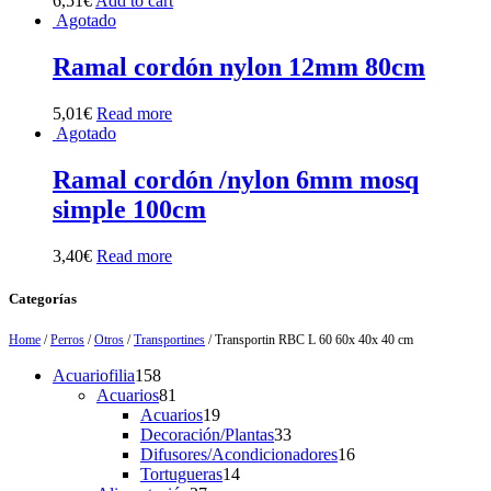
6,51
€
Add to cart
Agotado
Ramal cordón nylon 12mm 80cm
5,01
€
Read more
Agotado
Ramal cordón /nylon 6mm mosq
simple 100cm
3,40
€
Read more
Categorías
Home
/
Perros
/
Otros
/
Transportines
/ Transportin RBC L 60 60x 40x 40 cm
158
Acuariofilia
158
products
81
Acuarios
81
products
19
Acuarios
19
products
33
Decoración/Plantas
33
products
16
Difusores/Acondicionadores
16
14
products
Tortugueras
14