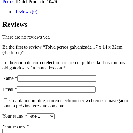
Perros
ID del Producto:
10450
x
14
Reviews (0)
x
32cm
Reviews
(3.5
litros)
There are no reviews yet.
quantity
Be the first to review “Tolva perros galvanizada 17 x 14 x 32cm
(3.5 litros)”
Tu dirección de correo electrónico no será publicada.
Los campos
obligatorios están marcados con
*
Name
*
Email
*
Guarda mi nombre, correo electrónico y web en este navegador
para la próxima vez que comente.
Your rating
*
Your review
*