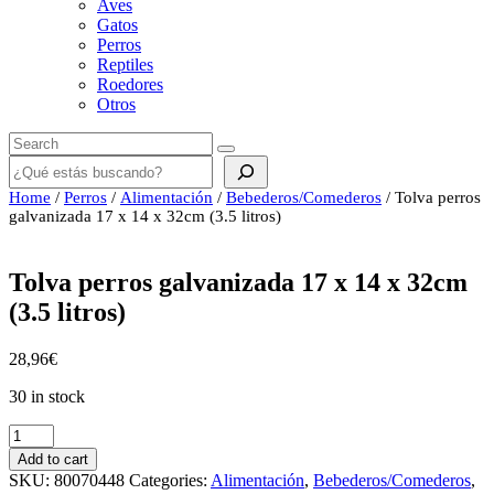
Aves
Gatos
Perros
Reptiles
Roedores
Otros
Buscar
Home
/
Perros
/
Alimentación
/
Bebederos/Comederos
/ Tolva perros
galvanizada 17 x 14 x 32cm (3.5 litros)
Tolva perros galvanizada 17 x 14 x 32cm
(3.5 litros)
28,96
€
30 in stock
Tolva
perros
Add to cart
galvanizada
SKU:
80070448
Categories:
Alimentación
,
Bebederos/Comederos
,
17