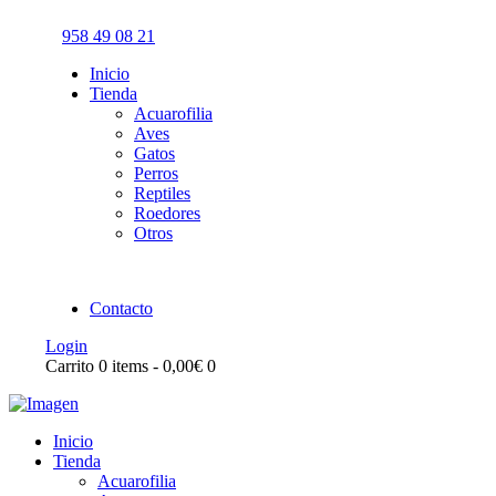
958 49 08 21
Inicio
Tienda
Acuarofilia
Aves
Gatos
Perros
Reptiles
Roedores
Otros
Contacto
Login
Carrito
0 items
-
0,00€
0
Inicio
Tienda
Acuarofilia