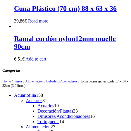
Cuna Plástico (70 cm) 88 x 63 x 36
39,86
€
Read more
Ramal cordón nylon12mm muelle
90cm
6,51
€
Add to cart
Categorías
Home
/
Perros
/
Alimentación
/
Bebederos/Comederos
/ Tolva perros galvanizada 17 x 14 x
32cm (3.5 litros)
158
Acuariofilia
158
products
81
Acuarios
81
products
19
Acuarios
19
products
33
Decoración/Plantas
33
products
16
Difusores/Acondicionadores
16
14
products
Tortugueras
14
27
products
Alimentación
27