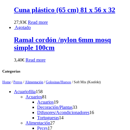
Cuna plástico (65 cm) 81 x 56 x 32
27,93
€
Read more
Agotado
Ramal cordón /nylon 6mm mosq
simple 100cm
3,40
€
Read more
Categorías
Home
/
Perros
/
Alimentación
/
Golosinas/Huesos
/ Soft Mix (Konfekt)
158
Acuariofilia
158
products
81
Acuarios
81
products
19
Acuarios
19
products
33
Decoración/Plantas
33
products
16
Difusores/Acondicionadores
16
14
products
Tortugueras
14
27
products
Alimentación
27
17
products
Peces
17