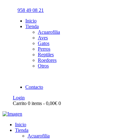
958 49 08 21
Inicio
Tienda
Acuarofilia
Aves
Gatos
Perros
Reptiles
Roedores
Otros
Contacto
Login
Carrito
0 items
-
0,00€
0
Inicio
Tienda
Acuarofilia