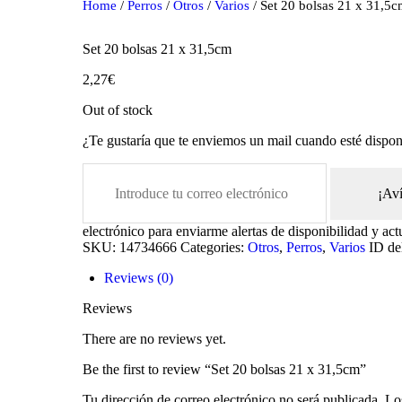
Home
/
Perros
/
Otros
/
Varios
/ Set 20 bolsas 21 x 31,5
Set 20 bolsas 21 x 31,5cm
2,27
€
Out of stock
¿Te gustaría que te enviemos un mail cuando esté dispon
¡Av
oducts
electrónico para enviarme alertas de disponibilidad y act
SKU:
14734666
Categories:
Otros
,
Perros
,
Varios
ID de
Reviews (0)
Reviews
There are no reviews yet.
Be the first to review “Set 20 bolsas 21 x 31,5cm”
Tu dirección de correo electrónico no será publicada.
Lo