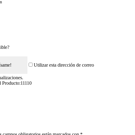
cm
ible?
ísame!
Utilizar esta dirección de correo
ualizaciones.
l Producto:
11110
s campos obligatorios están marcados con
*