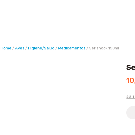
Buscar
Home
/
Aves
/
Higiene/Salud
/
Medicamentos
/ Serishock 150ml
Se
10
22 
Seri
150
quan