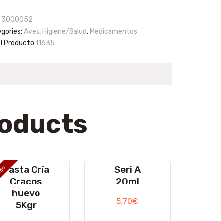
:
3000052
gories:
Aves
,
Higiene/Salud
,
Medicamentos
el Producto:
11635
roducts
Pasta Cría
Seri A
ado
Cracos
20ml
huevo
5,70
€
5Kgr