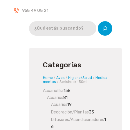
Inicio
958 49 08 21
Tienda
Categorías
Home
/
Aves
/
Higiene/Salud
/
Medica
mentos
/ Serishock 150ml
Acuariofilia
158
158
Acuarios
81
81
products
Acuarios
19
products
19
products
Decoración/Plantas
33
33
products
Difusores/Acondicionadores
1
6
16