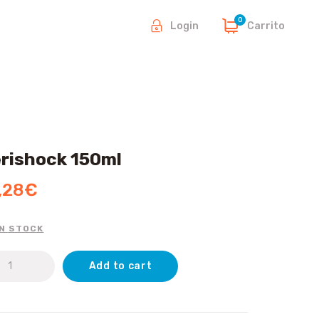
0
Carrito
Login
rishock 150ml
,28
€
IN STOCK
shock
Add to cart
ml
tity