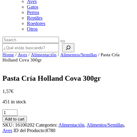
Aves
Gatos
Perros
Reptiles
Roedores
Otros
Buscar
Home
/
Aves
/
Alimentación
/
Alimentos/Semillas
/ Pasta Cría
Holland Cova 300gr
Pasta Cría Holland Cova 300gr
1,57
€
451 in stock
Pasta
Cría
Add to cart
Holland
SKU:
16100202
Categories:
Alimentación
,
Alimentos/Semillas
,
Cova
Aves
ID del Producto:
8780
300gr