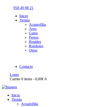
958 49 08 21
Inicio
Tienda
Acuarofilia
Aves
Gatos
Perros
Reptiles
Roedores
Otros
Contacto
Login
Carrito
0 items
-
0,00€
0
Inicio
Tienda
Acuarofilia