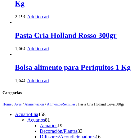
Kg
2,19
€
Add to cart
Pasta Cría Holland Rosso 300gr
1,66
€
Add to cart
Bolsa alimento para Periquitos 1 Kg
1,64
€
Add to cart
Categorías
Home
/
Aves
/
Alimentación
/
Alimentos/Semillas
/ Pasta Cría Holland Cova 300gr
158
Acuariofilia
158
products
81
Acuarios
81
products
19
Acuarios
19
products
33
Decoración/Plantas
33
products
16
Difusores/Acondicionadores
16