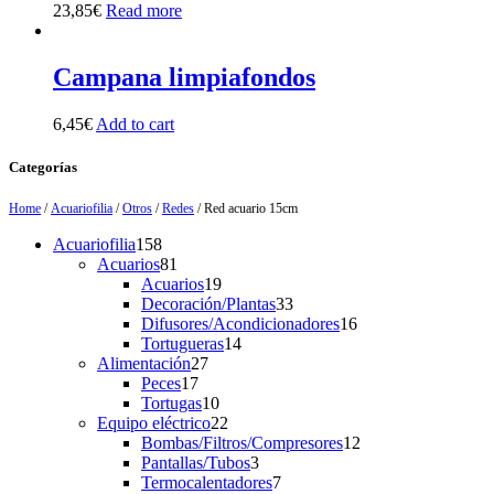
23,85
€
Read more
Campana limpiafondos
6,45
€
Add to cart
Categorías
Home
/
Acuariofilia
/
Otros
/
Redes
/ Red acuario 15cm
158
Acuariofilia
158
products
81
Acuarios
81
products
19
Acuarios
19
products
33
Decoración/Plantas
33
products
16
Difusores/Acondicionadores
16
14
products
Tortugueras
14
27
products
Alimentación
27
17
products
Peces
17
products
10
Tortugas
10
products
22
Equipo eléctrico
22
products
12
Bombas/Filtros/Compresores
12
3
products
Pantallas/Tubos
3
products
7
Termocalentadores
7