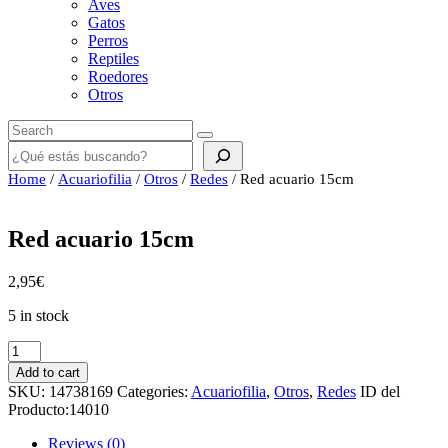
Aves
Gatos
Perros
Reptiles
Roedores
Otros
Buscar
Home
/
Acuariofilia
/
Otros
/
Redes
/ Red acuario 15cm
Red acuario 15cm
2,95
€
5 in stock
Red
acuario
Add to cart
15cm
SKU:
14738169
Categories:
Acuariofilia
,
Otros
,
Redes
ID del
quantity
Producto:
14010
Reviews (0)