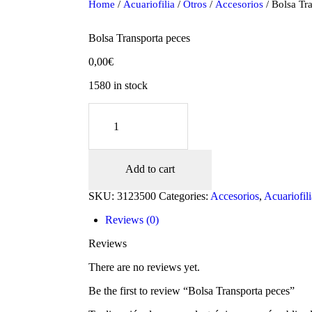
Home
/
Acuariofilia
/
Otros
/
Accesorios
/ Bolsa Tr
Bolsa Transporta peces
0,00
€
1580 in stock
Bolsa
Transporta
peces
quantity
Add to cart
oducts
SKU:
3123500
Categories:
Accesorios
,
Acuariofili
Reviews (0)
Reviews
There are no reviews yet.
Be the first to review “Bolsa Transporta peces”