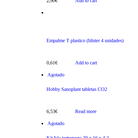
2,90
€
Add to cart
Empalme T plastico (blister 4 unidades)
s
0,61
€
Add to cart
Agotado
Hobby Sanoplant tabletas CO2
ts
6,53
€
Read more
Agotado
Kit Isla tortuguera 30 x 16 x 4,2