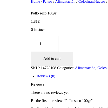
Home
/
Perros
/
Alimentación
/
Golosinas/Huesos
/
Pollo seco 100gr
1,81
€
6 in stock
Pollo
seco
100gr
quantity
Add to cart
oducts
SKU:
14728108
Categories:
Alimentación
,
Golosi
Reviews (0)
Reviews
There are no reviews yet.
Be the first to review “Pollo seco 100gr”