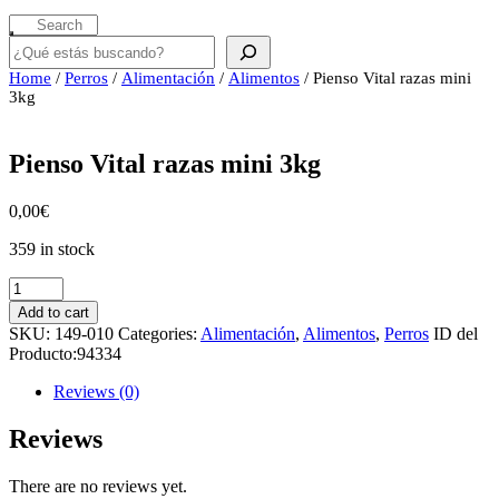
Buscar
Home
/
Perros
/
Alimentación
/
Alimentos
/ Pienso Vital razas mini
3kg
Pienso Vital razas mini 3kg
0,00
€
359 in stock
Pienso
Vital
Add to cart
razas
SKU:
149-010
Categories:
Alimentación
,
Alimentos
,
Perros
ID del
mini
Producto:
94334
3kg
quantity
Reviews (0)
Reviews
There are no reviews yet.