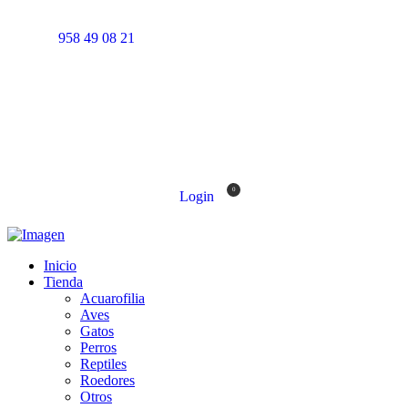
958 49 08 21
0
Login
Inicio
Tienda
Acuarofilia
Aves
Gatos
Perros
Reptiles
Roedores
Otros