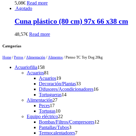
5,08
€
Read more
Agotado
Cuna plástico (80 cm) 97x 66 x38 cm
48,57
€
Read more
Categorías
Home
/
Perros
/
Alimentación
/
Alimentos
/ Pienso TC Toy Dog 20kg
158
Acuariofilia
158
products
81
Acuarios
81
products
19
Acuarios
19
products
33
Decoración/Plantas
33
products
16
Difusores/Acondicionadores
16
14
products
Tortugueras
14
27
products
Alimentación
27
17
products
Peces
17
products
10
Tortugas
10
products
22
Equipo eléctrico
22
products
12
Bombas/Filtros/Compresores
12
3
products
Pantallas/Tubos
3
products
7
Termocalentadores
7