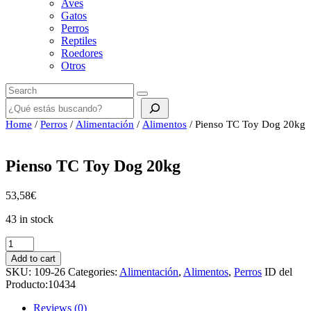
Aves
Gatos
Perros
Reptiles
Roedores
Otros
Buscar
Home
/
Perros
/
Alimentación
/
Alimentos
/ Pienso TC Toy Dog 20kg
Pienso TC Toy Dog 20kg
53,58
€
43 in stock
Pienso
TC
Add to cart
Toy
SKU:
109-26
Categories:
Alimentación
,
Alimentos
,
Perros
ID del
Dog
Producto:
10434
20kg
quantity
Reviews (0)