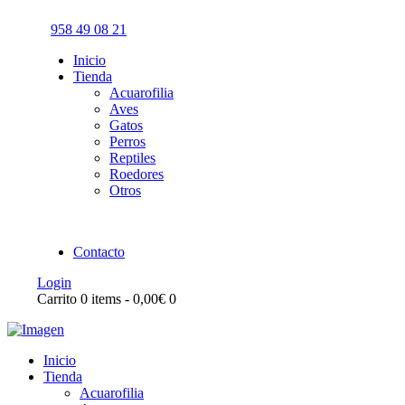
958 49 08 21
Inicio
Tienda
Acuarofilia
Aves
Gatos
Perros
Reptiles
Roedores
Otros
Contacto
Login
Carrito
0 items
-
0,00€
0
Inicio
Tienda
Acuarofilia