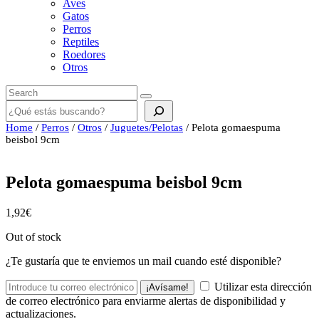
Aves
Gatos
Perros
Reptiles
Roedores
Otros
Buscar
Home
/
Perros
/
Otros
/
Juguetes/Pelotas
/ Pelota gomaespuma
beisbol 9cm
Pelota gomaespuma beisbol 9cm
1,92
€
Out of stock
¿Te gustaría que te enviemos un mail cuando esté disponible?
Utilizar esta dirección
¡Avísame!
de correo electrónico para enviarme alertas de disponibilidad y
actualizaciones.