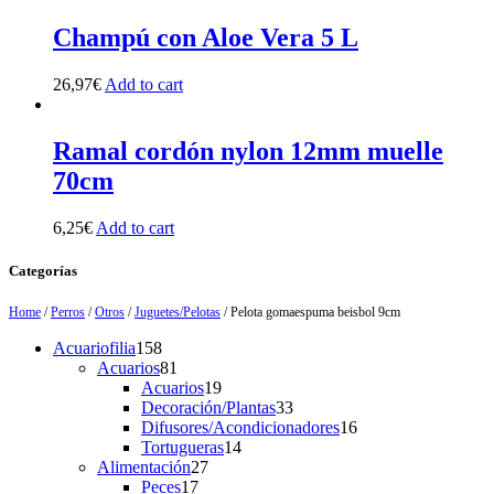
Champú con Aloe Vera 5 L
26,97
€
Add to cart
Ramal cordón nylon 12mm muelle
70cm
6,25
€
Add to cart
Categorías
Home
/
Perros
/
Otros
/
Juguetes/Pelotas
/ Pelota gomaespuma beisbol 9cm
158
Acuariofilia
158
products
81
Acuarios
81
products
19
Acuarios
19
products
33
Decoración/Plantas
33
products
16
Difusores/Acondicionadores
16
14
products
Tortugueras
14
27
products
Alimentación
27
17
products
Peces
17