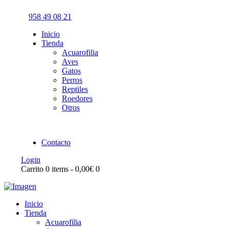
958 49 08 21
Inicio
Tienda
Acuarofilia
Aves
Gatos
Perros
Reptiles
Roedores
Otros
Contacto
Login
Carrito
0 items
-
0,00€
0
Inicio
Tienda
Acuarofilia