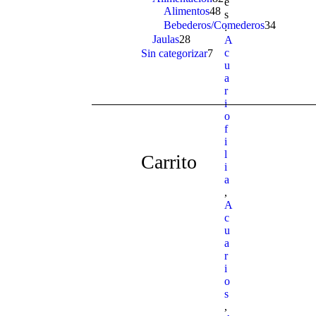
e
Alimentos
48
48
products
s
products
Bebederos/Comederos
34
34
:
products
Jaulas
28
28
A
products
c
Sin categorizar
7
7
u
products
a
r
i
o
f
i
l
Carrito
i
a
,
A
c
u
a
r
i
o
s
,