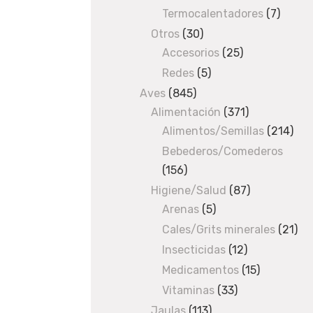
products
m
Termocalentadores
7
7
e
produc
Otros
30
30
n
Accesorios
products
25
25
t
products
Redes
5
5
o
products
Aves
845
845
s
Alimentación
products
371
371
/
Alimentos/Semillas
products
214
214
S
pro
Bebederos/Comederos
e
m
156
156
i
products
Higiene/Salud
87
87
l
Arenas
5
5
products
l
products
Cales/Grits minerales
21
21
a
pro
Insecticidas
12
12
s
products
Medicamentos
15
15
/ Panizo
products
Vitaminas
33
33
en
products
rama
Jaulas
113
113