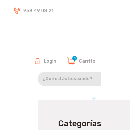
Inicio
958 49 08 21
Tienda
0
Login
Carrito
Buscar
H
o
m
e
Categorías
/
A