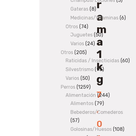
Champús/Lociones
3
3
r
produ
Gateras
8
8
a
products
Medicinas/Vitaminas
6
6
m
prod
Otros
74
74
Juguetes
products
50
50
a
products
Varios
24
24
1
products
Otros
205
205
Raticidas / Insecticidas
products
60
60
k
pro
Silvestrismo
95
95
g
products
Varios
50
50
products
Perros
1259
1259
7
Alimentación
products
244
244
Alimentos
79
79
products
,
products
Bebederos/Comederos
57
57
0
products
Golosinas/Huesos
108
108