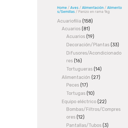
v
Home
/
Aves
/
Alimentación
/
Alimento
e
s/Semillas
/ Panizo en rama 1kg
s
Acuariofilia
158
158
/
A
Acuarios
81
81
products
l
Acuarios
19
products
19
i
products
Decoración/Plantas
33
33
m
prod
Difusores/Acondicionado
e
res
16
16
n
products
t
Tortugueras
14
14
a
products
Alimentación
27
27
c
Peces
17
17
products
i
products
Tortugas
10
10
ó
products
Equipo eléctrico
22
22
n
Bombas/Filtros/Compres
products
/
A
ores
12
12
l
products
Pantallas/Tubos
3
3
i