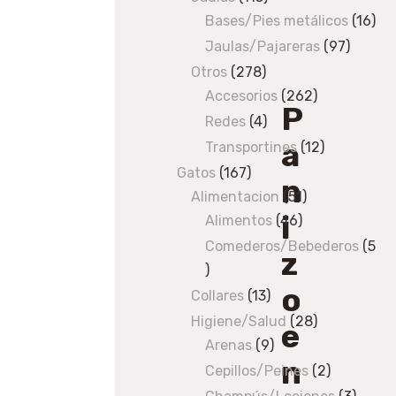
1kg
Bases/Pies metálicos
products
16
16
pro
Jaulas/Pajareras
97
97
produc
Otros
278
278
Accesorios
products
262
262
P
products
Redes
4
4
a
products
Transportines
12
12
products
Gatos
167
167
n
Alimentacion
products
51
51
i
Alimentos
46
46
products
products
Comederos/Bebederos
5
z
5
o
products
Collares
13
13
products
Higiene/Salud
28
28
e
Arenas
9
9
products
n
products
Cepillos/Peines
2
2
products