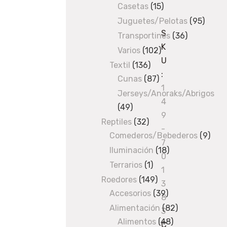
Casetas
products
15
15
products
Juguetes/Pelotas
95
95
S
produ
Transportines
36
36
K
products
Varios
102
102
U
products
Textil
136
136
:
Cunas
87
products
87
1
products
Jerseys/Anoraks/Abrigos
4
49
49
9
products
Reptiles
32
32
-
Comederos/Bebederos
products
9
9
7
prod
Iluminación
18
18
0
products
Terrarios
1
1
1
product
Roedores
149
149
3
Accesorios
products
39
39
8
products
Alimentación
82
82
3
Alimentos
48
48
products
C