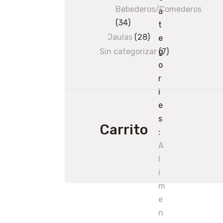
products
Bebederos/Comederos
a
34
34
t
products
Jaulas
28
28
e
products
Sin categorizar
7
7
g
products
o
r
i
e
s
Carrito
:
A
l
i
m
e
n