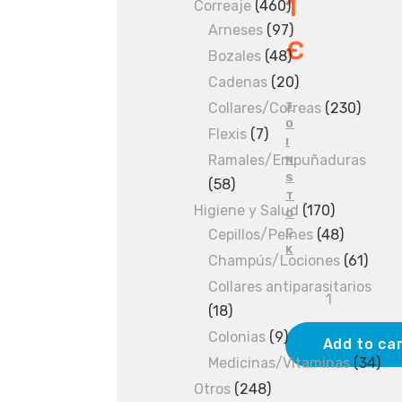
1
produ
Correaje
460
460
Arneses
97
products
97
€
products
Bozales
48
48
products
Cadenas
20
20
products
3
Collares/Correas
230
230
0
produ
Flexis
7
7
I
products
Ramales/Empuñaduras
N
S
58
58
T
products
Higiene y Salud
170
170
O
C
Cepillos/Peines
48
products
48
K
products
Champús/Lociones
61
61
produ
Collares antiparasitarios
Panizo
18
18
en
products
Colonias
9
9
rama
Add to ca
products
1kg
Medicinas/Vitaminas
34
34
quantity
pro
Otros
248
248