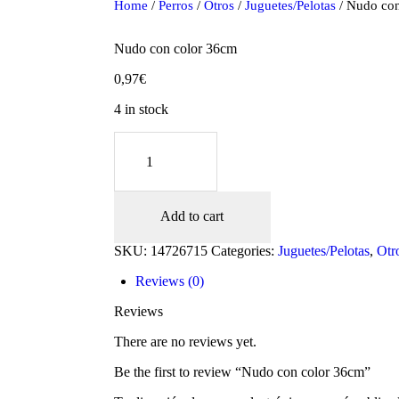
Home
/
Perros
/
Otros
/
Juguetes/Pelotas
/ Nudo con
Nudo con color 36cm
0,97
€
4 in stock
Nudo
con
color
36cm
quantity
Add to cart
oducts
SKU:
14726715
Categories:
Juguetes/Pelotas
,
Otr
Reviews (0)
Reviews
There are no reviews yet.
Be the first to review “Nudo con color 36cm”