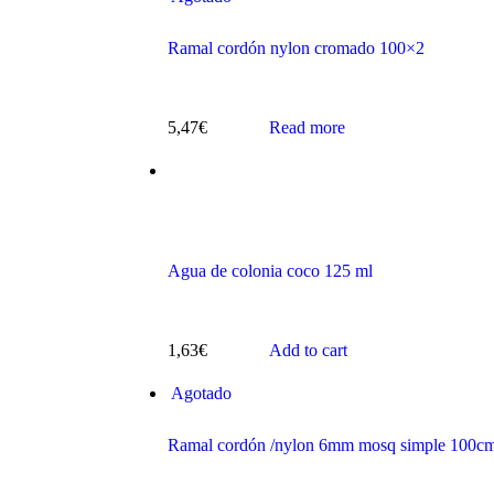
Ramal cordón nylon cromado 100×2
5,47
€
Read more
s
Agua de colonia coco 125 ml
1,63
€
Add to cart
ts
Agotado
Ramal cordón /nylon 6mm mosq simple 100c