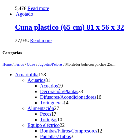
5,47
€
Read more
Agotado
Cuna plástico (65 cm) 81 x 56 x 32
27,93
€
Read more
Categorías
Home
/
Perros
/
Otros
/
Juguetes/Pelotas
/ Mordedor bola con pinchos 25cm
158
Acuariofilia
158
products
81
Acuarios
81
products
19
Acuarios
19
products
33
Decoración/Plantas
33
products
16
Difusores/Acondicionadores
16
14
products
Tortugueras
14
27
products
Alimentación
27
17
products
Peces
17
products
10
Tortugas
10
products
22
Equipo eléctrico
22
products
12
Bombas/Filtros/Compresores
12
3
products
Pantallas/Tubos
3