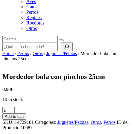
Aves
Gatos
Perros
Reptiles
Roedores
Otros
Buscar
Home
/
Perros
/
Otros
/
Juguetes/Pelotas
/ Mordedor bola con
pinchos 25cm
Mordedor bola con pinchos 25cm
0,90
€
10 in stock
Mordedor
bola
Add to cart
con
SKU:
14729181
Categories:
Juguetes/Pelotas
,
Otros
,
Perros
ID del
pinchos
Producto:
10687
25cm