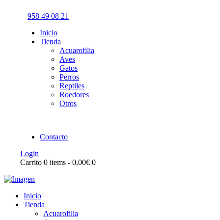
958 49 08 21
Inicio
Tienda
Acuarofilia
Aves
Gatos
Perros
Reptiles
Roedores
Otros
Contacto
Login
Carrito
0 items
-
0,00€
0
Inicio
Tienda
Acuarofilia