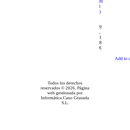
m
l
)
9
,
1
8
€
Add to c
Todos los derechos
reservados © 2026. Página
web gestionada por
Informática Cano Granada
S.L.