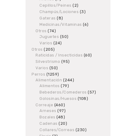
products
Cepillos/Peines
2
2
products
Champús/Lociones
3
3
products
Gateras
8
8
products
Medicinas/Vitaminas
6
6
products
Otros
74
74
Juguetes
products
50
50
products
Varios
24
24
products
Otros
205
205
Raticidas / Insecticidas
products
60
60
products
Silvestrismo
95
95
products
Varios
50
50
products
Perros
1259
1259
Alimentación
products
244
244
Alimentos
79
79
products
products
Bebederos/Comederos
57
57
products
Golosinas/Huesos
108
108
products
Correaje
460
460
Arneses
97
products
97
products
Bozales
48
48
products
Cadenas
20
20
products
Collares/Correas
230
230
products