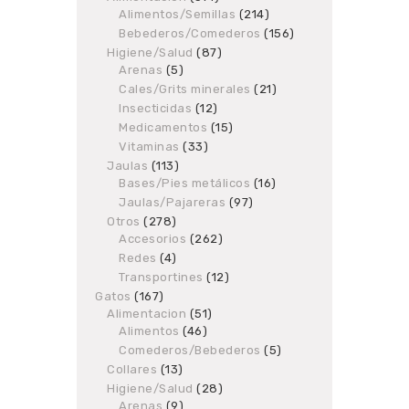
Alimentos/Semillas
products
214
214
products
Bebederos/Comederos
156
156
products
Higiene/Salud
87
87
Arenas
5
5
products
products
Cales/Grits minerales
21
21
products
Insecticidas
12
12
products
Medicamentos
15
15
products
Vitaminas
33
33
products
Jaulas
113
113
Bases/Pies metálicos
products
16
16
products
Jaulas/Pajareras
97
97
products
Otros
278
278
Accesorios
products
262
262
products
Redes
4
4
products
Transportines
12
12
products
Gatos
167
167
Alimentacion
products
51
51
Alimentos
46
46
products
products
Comederos/Bebederos
5
5
products
Collares
13
13
products
Higiene/Salud
28
28
Arenas
9
9
products