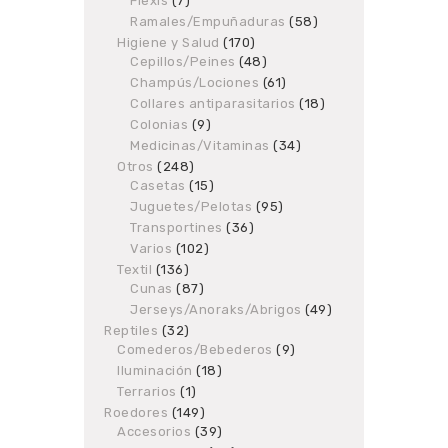
Flexis
7
7
products
Ramales/Empuñaduras
58
58
products
Higiene y Salud
170
170
Cepillos/Peines
48
products
48
products
Champús/Lociones
61
61
products
Collares antiparasitarios
18
18
products
Colonias
9
9
products
Medicinas/Vitaminas
34
34
products
Otros
248
248
Casetas
products
15
15
products
Juguetes/Pelotas
95
95
products
Transportines
36
36
products
Varios
102
102
products
Textil
136
136
Cunas
87
products
87
products
Jerseys/Anoraks/Abrigos
49
49
products
Reptiles
32
32
Comederos/Bebederos
products
9
9
products
Iluminación
18
18
products
Terrarios
1
1
product
Roedores
149
149
Accesorios
products
39
39