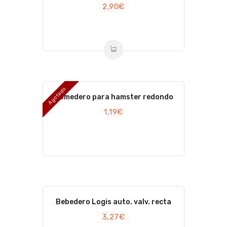
2,90
€
Agotado
Comedero para hamster redondo
1,19
€
Bebedero Logis auto. valv. recta
3,27
€