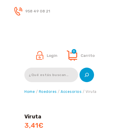
958 49 08 21
Inicio
Tienda
0
Login
Carrito
Buscar
Home
/
Roedores
/
Accesorios
/ Viruta
Viruta
3,41
€