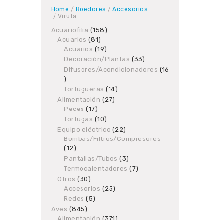
Home
/
Roedores
/
Accesorios
/ Viruta
Acuariofilia
158
158
Acuarios
81
81
products
Acuarios
19
products
19
products
Decoración/Plantas
33
33
products
Difusores/Acondicionadores
16
16
products
Tortugueras
14
14
products
Alimentación
27
27
Peces
17
17
products
products
Tortugas
10
10
products
Equipo eléctrico
22
22
Bombas/Filtros/Compresores
products
12
12
products
Pantallas/Tubos
3
3
products
Termocalentadores
7
7
products
Otros
30
30
Accesorios
products
25
25
products
Redes
5
5
products
Aves
845
845
Alimentación
products
371
371