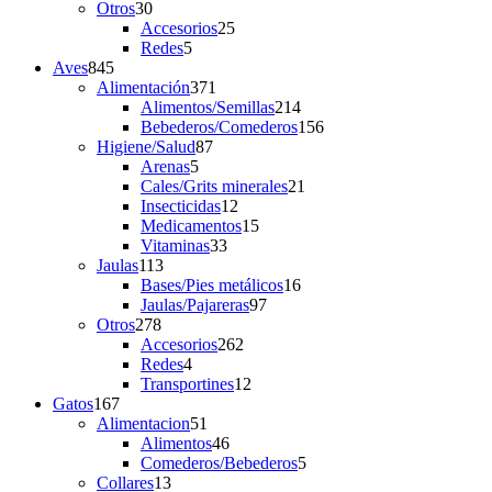
30
products
Otros
30
products
25
Accesorios
25
5
products
Redes
5
845
products
Aves
845
products
371
Alimentación
371
products
214
Alimentos/Semillas
214
products
156
Bebederos/Comederos
156
87
products
Higiene/Salud
87
5
products
Arenas
5
products
21
Cales/Grits minerales
21
12
products
Insecticidas
12
products
15
Medicamentos
15
33
products
Vitaminas
33
113
products
Jaulas
113
products
16
Bases/Pies metálicos
16
97
products
Jaulas/Pajareras
97
278
products
Otros
278
products
262
Accesorios
262
4
products
Redes
4
products
12
Transportines
12
167
products
Gatos
167
products
51
Alimentacion
51
products
46
Alimentos
46
products
5
Comederos/Bebederos
5
13
products
Collares
13