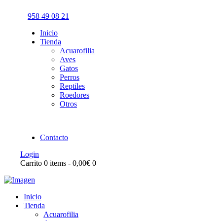
958 49 08 21
Inicio
Tienda
Acuarofilia
Aves
Gatos
Perros
Reptiles
Roedores
Otros
Contacto
Login
Carrito
0 items
-
0,00€
0
Inicio
Tienda
Acuarofilia