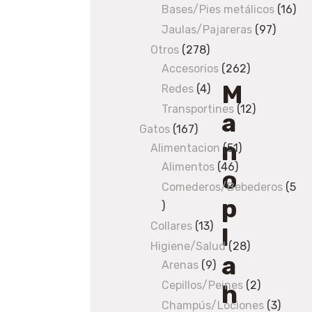
Bases/Pies metálicos
products
16
16
23cm
pro
Jaulas/Pajareras
97
97
produc
Otros
278
278
Accesorios
products
262
262
M
products
Redes
4
4
products
Transportines
12
12
a
products
Gatos
167
167
n
Alimentacion
products
51
51
Alimentos
46
46
products
o
products
Comederos/Bebederos
5
p
5
products
Collares
13
13
l
products
Higiene/Salud
28
28
a
Arenas
9
9
products
products
Cepillos/Peines
2
2
h
products
Champús/Lociones
3
3