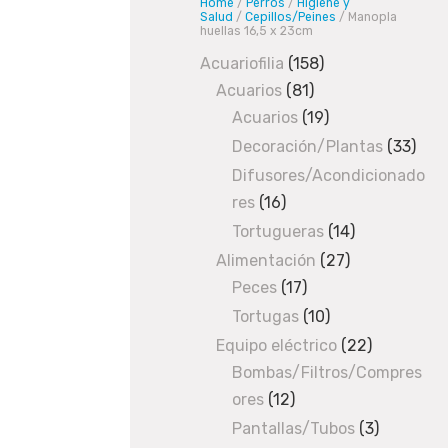
Home
/
Perros
/
Higiene y
r
Salud
/
Cepillos/Peines
/ Manopla
huellas 16,5 x 23cm
r
Acuariofilia
158
158
o
Acuarios
81
81
products
s
/
H
Acuarios
19
products
19
i
products
Decoración/Plantas
33
33
g
prod
Difusores/Acondicionado
i
res
16
16
e
products
Tortugueras
14
14
n
products
Alimentación
27
27
e
Peces
17
17
products
y
products
Tortugas
10
10
S
a
products
Equipo eléctrico
22
22
l
Bombas/Filtros/Compres
products
u
ores
12
12
d
products
Pantallas/Tubos
3
3
/
C