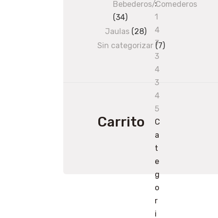
products
:
Bebederos/Comederos
1
34
34
4
products
Jaulas
28
28
7
products
Sin categorizar
7
7
3
products
4
3
4
5
Carrito
C
a
t
e
g
o
r
i