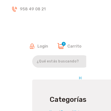
Inicio
958 49 08 21
Tienda
0
Login
Carrito
Buscar
H
o
m
e
Categorías
/
P
e