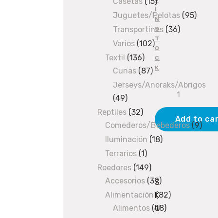
Casetas
products
15
15
I
products
Juguetes/Pelotas
95
95
N
produ
Transportines
36
36
S
T
products
Varios
102
102
O
products
Textil
136
136
C
K
Cunas
87
products
87
products
Jerseys/Anoraks/Abrigos
Manopla
49
49
huellas
products
Reptiles
32
32
16,5
Add to ca
Comederos/Bebederos
products
9
9
x
prod
Iluminación
18
18
23cm
products
Terrarios
1
1
quantity
product
Roedores
149
149
Accesorios
products
39
39
S
products
Alimentación
82
82
K
Alimentos
48
48
products
U