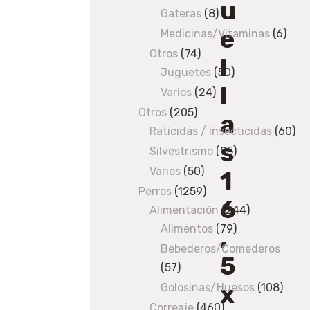
u
produ
Gateras
8
8
e
products
Medicinas/Vitaminas
6
6
prod
Otros
74
74
l
Juguetes
products
50
50
l
products
Varios
24
24
products
Otros
205
205
a
Raticidas / Insecticidas
products
60
60
s
pro
Silvestrismo
95
95
products
Varios
50
50
1
products
Perros
1259
1259
6
Alimentación
products
244
244
Alimentos
79
79
products
,
products
Bebederos/Comederos
5
57
57
x
products
Golosinas/Huesos
108
108
produ
Correaje
460
460