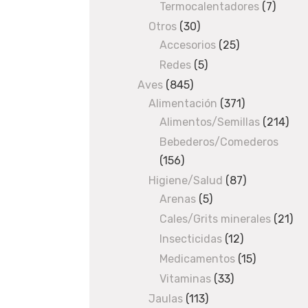
products
Termocalentadores
7
7
e
produc
Otros
30
30
p
Accesorios
products
25
25
i
products
l
Redes
5
5
l
products
Aves
845
845
o
Alimentación
products
371
371
s
Alimentos/Semillas
products
214
214
/
pro
Bebederos/Comederos
P
156
156
e
products
Higiene/Salud
87
87
i
Arenas
5
5
products
n
products
Cales/Grits minerales
21
21
e
s
pro
Insecticidas
12
12
/ Manopla
products
Medicamentos
15
15
huellas
products
Vitaminas
33
33
16,5
products
Jaulas
113
113
x