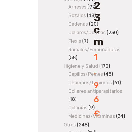
2
Arneses
97
products
97
3
products
Bozales
48
48
products
Cadenas
20
20
c
products
Collares/Correas
230
230
m
produ
Flexis
7
7
products
Ramales/Empuñaduras
1
58
58
products
Higiene y Salud
170
170
,
Cepillos/Peines
48
products
48
products
Champús/Lociones
61
61
9
produ
Collares antiparasitarios
6
18
18
products
Colonias
9
9
€
products
Medicinas/Vitaminas
34
34
pro
Otros
248
248
5