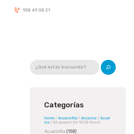
Inicio
958 49 08 21
Tienda
Categorías
Home
/
Acuariofilia
/
Acuarios
/
Acuar
ios
/ Kit acuario SV-10 (12 litros)
Acuariofilia
158
158