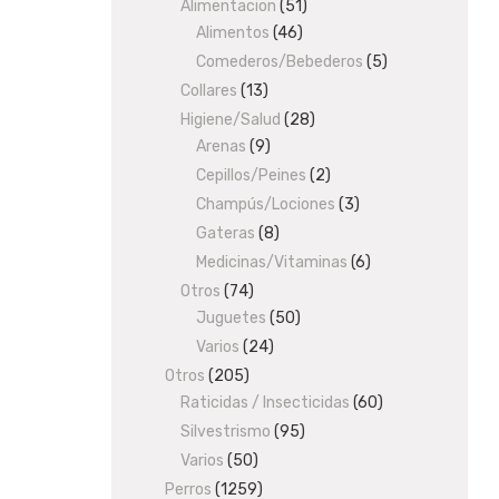
Alimentacion
products
51
51
Alimentos
46
46
products
products
Comederos/Bebederos
5
5
products
Collares
13
13
products
Higiene/Salud
28
28
Arenas
9
9
products
products
Cepillos/Peines
2
2
products
Champús/Lociones
3
3
products
Gateras
8
8
products
Medicinas/Vitaminas
6
6
products
Otros
74
74
Juguetes
products
50
50
products
Varios
24
24
products
Otros
205
205
Raticidas / Insecticidas
products
60
60
products
Silvestrismo
95
95
products
Varios
50
50
products
Perros
1259
1259