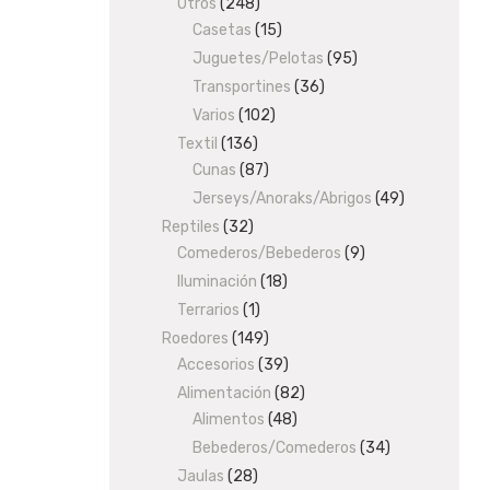
products
Otros
248
248
Casetas
products
15
15
products
Juguetes/Pelotas
95
95
products
Transportines
36
36
products
Varios
102
102
products
Textil
136
136
Cunas
87
products
87
products
Jerseys/Anoraks/Abrigos
49
49
products
Reptiles
32
32
Comederos/Bebederos
products
9
9
products
Iluminación
18
18
products
Terrarios
1
1
product
Roedores
149
149
Accesorios
products
39
39
products
Alimentación
82
82
Alimentos
48
48
products
products
Bebederos/Comederos
34
34
products
Jaulas
28
28