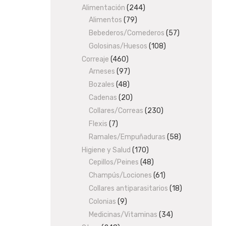
Alimentación
products
244
244
Alimentos
79
79
products
products
Bebederos/Comederos
57
57
products
Golosinas/Huesos
108
108
products
Correaje
460
460
Arneses
97
products
97
products
Bozales
48
48
products
Cadenas
20
20
products
Collares/Correas
230
230
products
Flexis
7
7
products
Ramales/Empuñaduras
58
58
products
Higiene y Salud
170
170
Cepillos/Peines
48
products
48
products
Champús/Lociones
61
61
products
Collares antiparasitarios
18
18
products
Colonias
9
9
products
Medicinas/Vitaminas
34
34