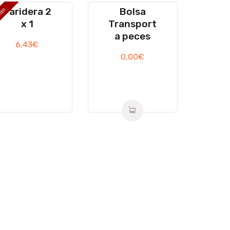
Paridera 2
Bolsa
ado
x 1
Transport
a peces
6,43
€
0,00
€