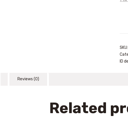
Kit
acua
SV-
10
(12
litro
SKU
quan
Cate
ID d
Reviews (0)
Related p