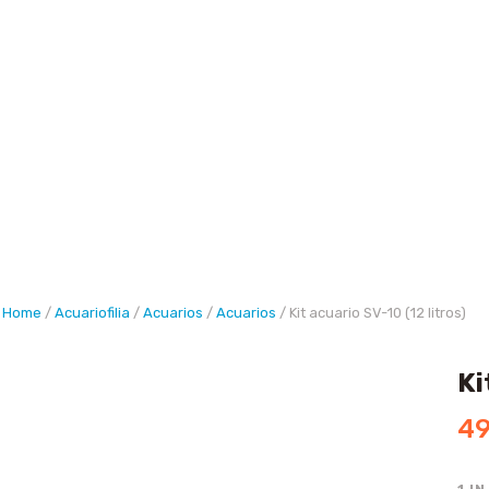
Buscar
Home
/
Acuariofilia
/
Acuarios
/
Acuarios
/ Kit acuario SV-10 (12 litros)
Ki
49
1 I