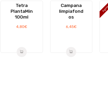
Tetra
Campana
Agot
PlantaMin
limpiafond
100ml
os
4,80
€
6,45
€