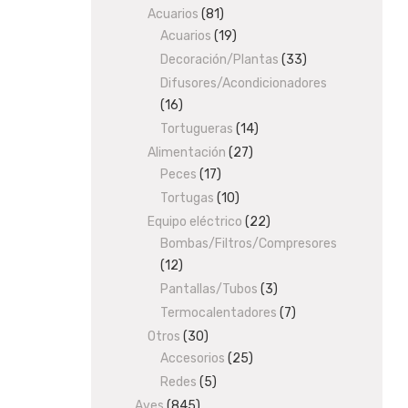
Acuarios
81
81
products
Acuarios
19
products
19
products
Decoración/Plantas
33
33
products
Difusores/Acondicionadores
16
16
products
Tortugueras
14
14
products
Alimentación
27
27
Peces
17
17
products
products
Tortugas
10
10
products
Equipo eléctrico
22
22
Bombas/Filtros/Compresores
products
12
12
products
Pantallas/Tubos
3
3
products
Termocalentadores
7
7
products
Otros
30
30
Accesorios
products
25
25
products
Redes
5
5
products
Aves
845
845