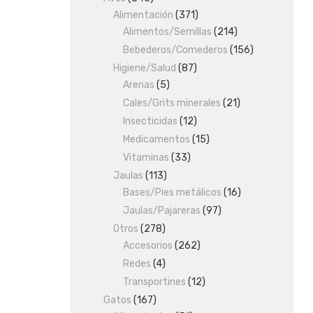
Alimentación
products
371
371
Alimentos/Semillas
products
214
214
products
Bebederos/Comederos
156
156
products
Higiene/Salud
87
87
Arenas
5
5
products
products
Cales/Grits minerales
21
21
products
Insecticidas
12
12
products
Medicamentos
15
15
products
Vitaminas
33
33
products
Jaulas
113
113
Bases/Pies metálicos
products
16
16
products
Jaulas/Pajareras
97
97
products
Otros
278
278
Accesorios
products
262
262
products
Redes
4
4
products
Transportines
12
12
products
Gatos
167
167