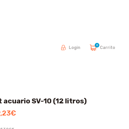
0
Carrito
Login
t acuario SV-10 (12 litros)
,23
€
N STOCK