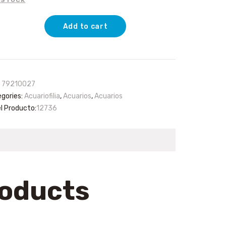
Add to cart
rio
s)
:
79210027
tity
gories:
Acuariofilia
,
Acuarios
,
Acuarios
el Producto:
12736
roducts